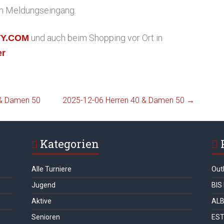
hem Meldungseingang.
und auch beim Shopping vor Ort in
TY.COM
er
 & Damen 50
2025-12-06 Herren 40 & Damen 50
→
Kategorien
Alle Turniere
Out
Jugend
BIS
Aktive
ALB
Senioren
ES