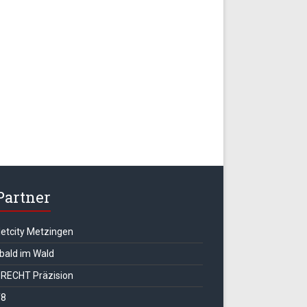
Partner
letcity Metzingen
 bald im Wald
RECHT Präzision
T8