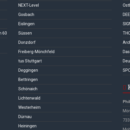
NEXT-Level
Ost
Gosbach
DEE
Eislingen
SIG
n 60
Süssen
THO
Donzdorf
Arc
Freiberg-Mönchfeld
Das
tus Stuttgart
Deu
Deggingen
SPO
Bettringen
Schönaich
Lichtenwald
Phi
Westerheim
Möri
Dürnau
733
Heiningen
Mob