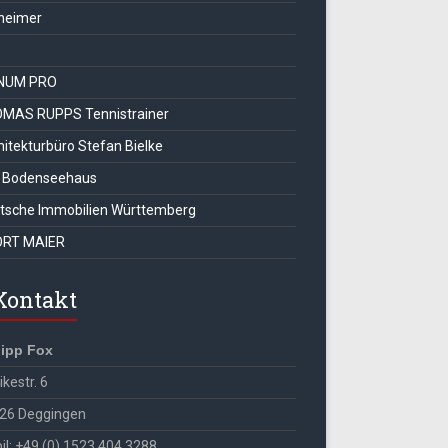
heimer
NUM PRO
MAS RUPPS Tennistrainer
hitekturbüro Stefan Bielke
 Bodenseehaus
tsche Immobilien Württemberg
RT MAIER
Kontakt
lipp Fox
kestr. 6
26 Deggingen
il: +49 (0) 1523 404 3288