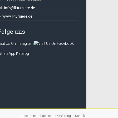
il:
info@lkturniere.de
b:
www.lkturniere.de
Folge uns
Impressum
Datenschutzerklärung
Kontakt