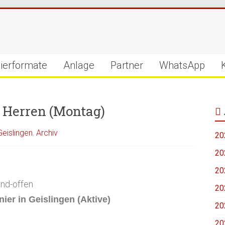
ierformate
Anlage
Partner
WhatsApp
1 Herren (Montag)
Geislingen
,
Archiv
20
20
20
nd-offen
20
ier in Geislingen (Aktive)
20
20