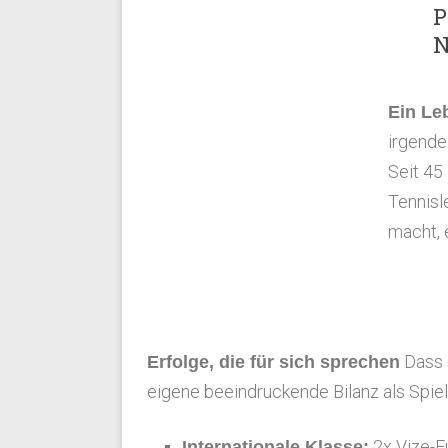
P
N
Ein Le
irgendei
Seit 45
Tennisl
macht, 
Dass 
Erfolge, die für sich sprechen
eigene beeindruckende Bilanz als Spiel
2x Vize-E
Internationale Klasse: