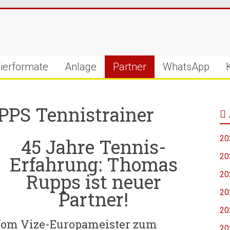
ierformate
Anlage
Partner
WhatsApp
S Tennistrainer
20
45 Jahre Tennis-
20
Erfahrung: Thomas
Rupps ist neuer
20
Partner!
20
20
om Vize-Europameister zum
20