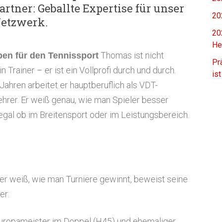
artner: Geballte Expertise für unser
20
etzwerk.
20
He
Thomas ist nicht
ben für den Tennissport
Pr
n Trainer – er ist ein Vollprofi durch und durch.
is
 Jahren arbeitet er hauptberuflich als VDT-
ehrer. Er weiß genau, wie man Spieler besser
egal ob im Breitensport oder im Leistungsbereich.
er weiß, wie man Turniere gewinnt, beweist seine
er:
uropameister im Doppel (H45) und ehemaliger