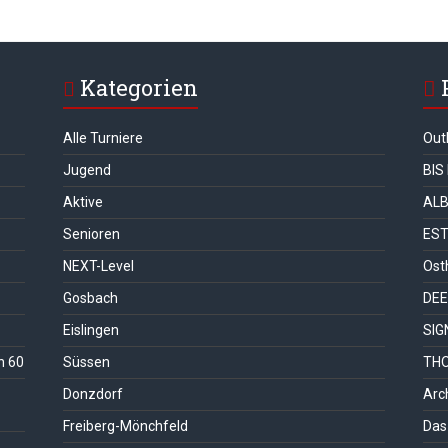
Kategorien
Alle Turniere
Out
Jugend
BIS
Aktive
ALB
Senioren
ES
NEXT-Level
Ost
Gosbach
DEE
Eislingen
SIG
n 60
Süssen
THO
Donzdorf
Arc
Freiberg-Mönchfeld
Das