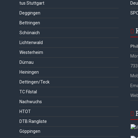
tus Stuttgart
Deu
Deggingen
SPO
Bettringen
Schönaich
Lichtenwald
Phi
Westerheim
Möri
Dürnau
733
Heiningen
Mob
Dettingen/Teck
Ema
TC Filstal
We
Nachwuchs
HTOT
DTB Rangliste
Göppingen