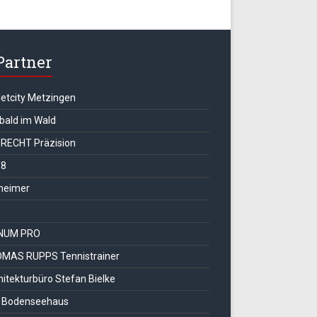
Partner
letcity Metzingen
 bald im Wald
RECHT Präzision
T8
heimer
NUM PRO
MAS RUPPS Tennistrainer
hitekturbüro Stefan Bielke
 Bodenseehaus