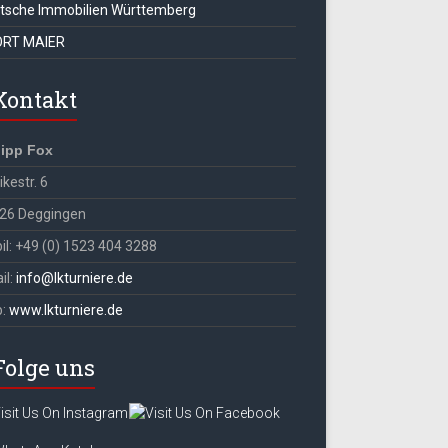
tsche Immobilien Württemberg
RT MAIER
Kontakt
lipp Fox
kestr. 6
26 Deggingen
il: +49 (0) 1523 404 3288
il:
info@lkturniere.de
b:
www.lkturniere.de
Folge uns