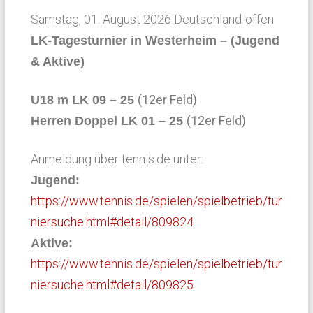
Samstag, 01. August 2026 Deutschland-offen
LK-Tagesturnier in Westerheim – (Jugend
& Aktive)
(12er Feld)
U18 m LK 09 – 25
(12er Feld)
Herren Doppel LK 01 – 25
Anmeldung über tennis.de unter:
Jugend:
https://www.tennis.de/spielen/spielbetrieb/tur
niersuche.html#detail/809824
Aktive:
https://www.tennis.de/spielen/spielbetrieb/tur
niersuche.html#detail/809825