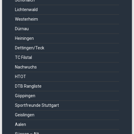
Schönaich
Lichtenwald
Westerheim
Dürnau
Heiningen
Dettingen/Teck
TC Filstal
Nachwuchs
HTOT
DTB Rangliste
Göppingen
Sportfreunde Stuttgart
Geislingen
Aalen