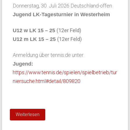
Donnerstag, 30. Juli 2026 Deutschland-offen
Jugend LK-Tagesturnier in Westerheim
(12er Feld)
U12 w LK 15 – 25
(12er Feld)
U12 m LK 15 – 25
Anmeldung über tennis.de unter:
Jugend:
https://www.tennis.de/spielen/spielbetrieb/tur
niersuche.html#detail/809820
Weiterlesen