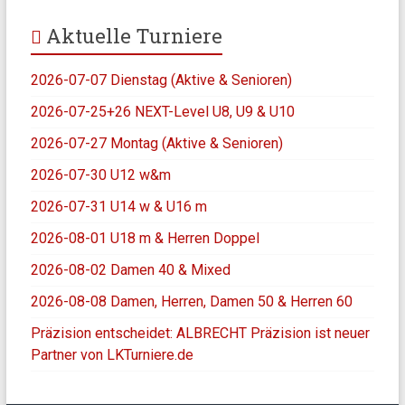
Aktuelle Turniere
2026-07-07 Dienstag (Aktive & Senioren)
2026-07-25+26 NEXT-Level U8, U9 & U10
2026-07-27 Montag (Aktive & Senioren)
2026-07-30 U12 w&m
2026-07-31 U14 w & U16 m
2026-08-01 U18 m & Herren Doppel
2026-08-02 Damen 40 & Mixed
2026-08-08 Damen, Herren, Damen 50 & Herren 60
Präzision entscheidet: ALBRECHT Präzision ist neuer
Partner von LKTurniere.de