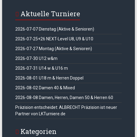
Aktuelle Turniere
2026-07-07 Dienstag (Aktive & Senioren)
2026-07-25+26 NEXT-Level U8, U9 & U10
2026-07-27 Montag (Aktive & Senioren)
2026-07-30 U12 w&m
2026-07-31 U14 w & U16 m
2026-08-01 U18 m & Herren Doppel
2026-08-02 Damen 40 & Mixed
2026-08-08 Damen, Herren, Damen 50 & Herren 60
Präzision entscheidet: ALBRECHT Präzision ist neuer
Partner von LKTurniere.de
Kategorien