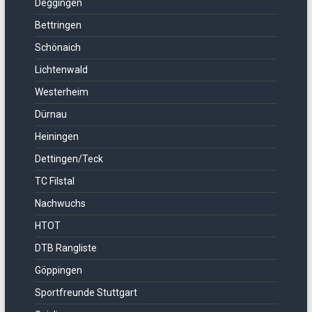
Deggingen
Bettringen
Schönaich
Lichtenwald
Westerheim
Dürnau
Heiningen
Dettingen/Teck
TC Filstal
Nachwuchs
HTOT
DTB Rangliste
Göppingen
Sportfreunde Stuttgart