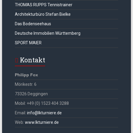
THOMAS RUPPS Tennistrainer
Architekturbüro Stefan Bielke
Das Bodenseehaus
Deutsche Immobilien Württemberg
SPORT MAIER
Kontakt
Philipp Fox
Mörikestr. 6
73326 Deggingen
Mobil: +49 (0) 1523 404 3288
Email:
info@lkturniere.de
Web:
www.lkturniere.de