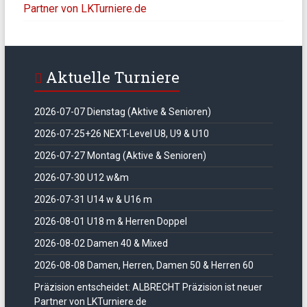
Partner von LKTurniere.de
Aktuelle Turniere
2026-07-07 Dienstag (Aktive & Senioren)
2026-07-25+26 NEXT-Level U8, U9 & U10
2026-07-27 Montag (Aktive & Senioren)
2026-07-30 U12 w&m
2026-07-31 U14 w & U16 m
2026-08-01 U18 m & Herren Doppel
2026-08-02 Damen 40 & Mixed
2026-08-08 Damen, Herren, Damen 50 & Herren 60
Präzision entscheidet: ALBRECHT Präzision ist neuer
Partner von LKTurniere.de