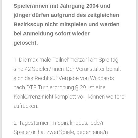
Spieler/innen mit Jahrgang 2004 und
jünger dürfen aufgrund des
zeitgleichen
Bezirkscup nicht mitspielen und werden
bei Anmeldung
sofort wieder
gelöscht.
1. Die maximale Teilnehmerzahl am Spieltag
sind 42 Spieler/innen. Der Veranstalter behält
sich das Recht auf Vergabe von Wildcards
nach DTB Turnierordnung § 29. Ist eine
Konkurrenz nicht komplett voll, können weitere
aufrücken.
2. Tagesturnier im Spiralmodus, jede/r
Spieler/in hat zwei Spiele, gegen eine/n