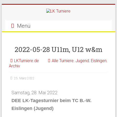
Menü
2022-05-28 U11m, U12 w&m
LKTurniere.de
Alle Turniere
,
Jugend
,
Eislingen
,
Archiv
25. März 2022
Samstag, 28. Mai 2022
DEE LK-Tagesturnier beim TC B.-W.
Eislingen (Jugend)