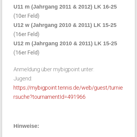
U11 m (Jahrgang 2011 & 2012) LK 16-25
(10er Feld)
U12 w (Jahrgang 2010 & 2011) LK 15-25
(16er Feld)
U12 m (Jahrgang 2010 & 2011) LK 15-25
(16er Feld)
Anmeldung über mybigpoint unter:
Jugend:
https://mybigpoint.tennis.de/web/guest/turnie
rsuche?tournamentId=491966
Hinweise: