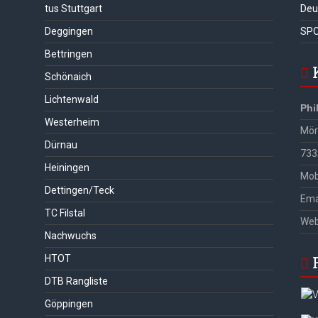
tus Stuttgart
Deu
Deggingen
SPO
Bettringen
Schönaich
Lichtenwald
Phi
Westerheim
Möri
Dürnau
733
Heiningen
Mob
Dettingen/Teck
Ema
TC Filstal
We
Nachwuchs
HTOT
DTB Rangliste
Göppingen