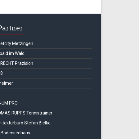
Partner
letcity Metzingen
 bald im Wald
RECHT Präzision
T8
heimer
NUM PRO
MAS RUPPS Tennistrainer
hitekturbüro Stefan Bielke
 Bodenseehaus