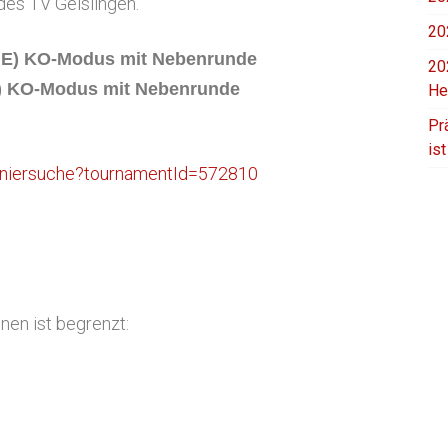
 des TV Geislingen.
20
GE) KO-Modus mit Nebenrunde
20
) KO-Modus mit Nebenrunde
He
Pr
is
turniersuche?tournamentId=572810
nen ist begrenzt: