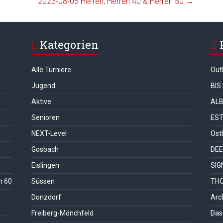
2023-08-05 Herren, Herren 40 & Herren 50
→
Kategorien
Alle Turniere
Out
Jugend
BIS
Aktive
ALB
Senioren
ES
NEXT-Level
Ost
Gosbach
DEE
Eislingen
SIG
n 60
Süssen
THO
Donzdorf
Arc
Freiberg-Mönchfeld
Das