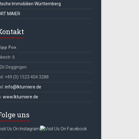
tsche Immobilien Württemberg
RT MAIER
Kontakt
lipp Fox
kestr. 6
26 Deggingen
il: +49 (0) 1523 404 3288
il:
info@lkturniere.de
b:
www.lkturniere.de
Folge uns