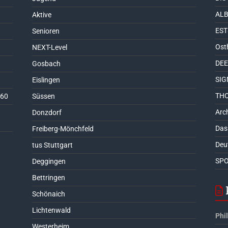
ALB
Aktive
EST
Senioren
Ost
NEXT-Level
DEE
Gosbach
SIG
Eislingen
THO
 60
Süssen
Arch
Donzdorf
Das
Freiberg-Mönchfeld
Deu
tus Stuttgart
SPO
Deggingen
Bettringen
Schönaich
Lichtenwald
Phi
Westerheim