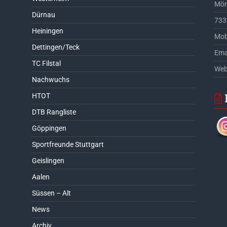
Möri
Dürnau
733
Heiningen
Mob
Dettingen/Teck
Ema
TC Filstal
Web
Nachwuchs
HTOT
DTB Rangliste
Göppingen
Sportfreunde Stuttgart
Geislingen
Aalen
Süssen – Alt
News
Archiv