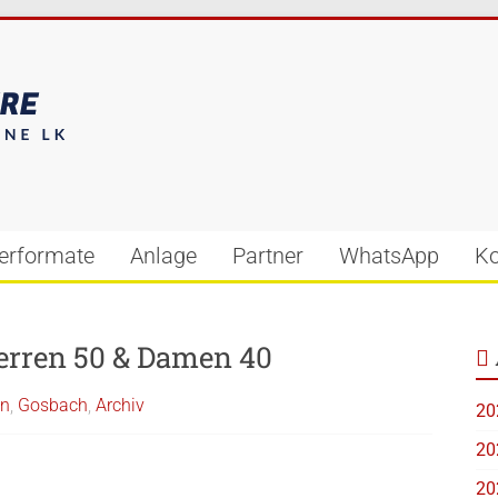
ierformate
Anlage
Partner
WhatsApp
Ko
erren 50 & Damen 40
en
,
Gosbach
,
Archiv
20
20
20