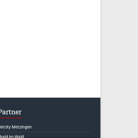
Partner
letcity Metzingen
 bald im Wald