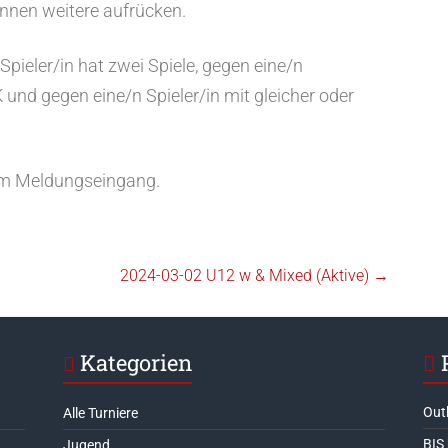
önnen weitere aufrücken.
Spieler/in hat zwei Spiele, gegen eine/n
K und gegen eine/n Spieler/in mit gleicher oder
hem Meldungseingang.
2024-03-02 U12 w & Mixed (Aktive)
→
Kategorien
Out
Alle Turniere
BIS
Jugend