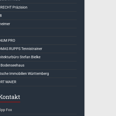
RECHT Präzision
8
heimer
NUM PRO
MAS RUPPS Tennistrainer
itekturbüro Stefan Bielke
 Bodenseehaus
tsche Immobilien Württemberg
RT MAIER
Kontakt
lipp Fox