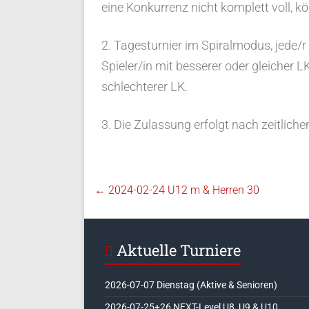
eine Konkurrenz nicht komplett voll, k
2. Tagesturnier im Spiralmodus, jede/r 
Spieler/in mit besserer oder gleicher L
schlechterer LK.
3. Die Zulassung erfolgt nach zeitlic
←
2024-02-24 U12 m & Herren 30
Aktuelle Turniere
2026-07-07 Dienstag (Aktive & Senioren)
2026-07-25+26 NEXT-Level U8, U9 & U10