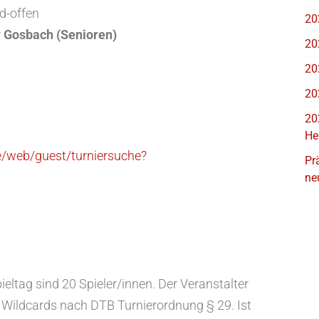
d-offen
20
r Gosbach (Senioren)
20
20
20
20
He
de/web/guest/turniersuche?
Pr
ne
eltag sind 20 Spieler/innen. Der Veranstalter
 Wildcards nach DTB Turnierordnung § 29. Ist