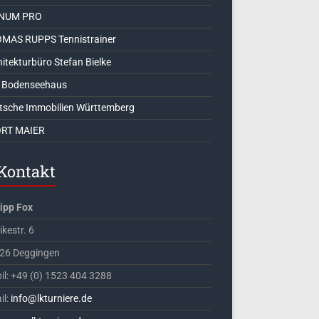
NUM PRO
MAS RUPPS Tennistrainer
itekturbüro Stefan Bielke
 Bodenseehaus
tsche Immobilien Württemberg
RT MAIER
Kontakt
lipp Fox
kestr. 6
26 Deggingen
il: +49 (0) 1523 404 3288
il:
info@lkturniere.de