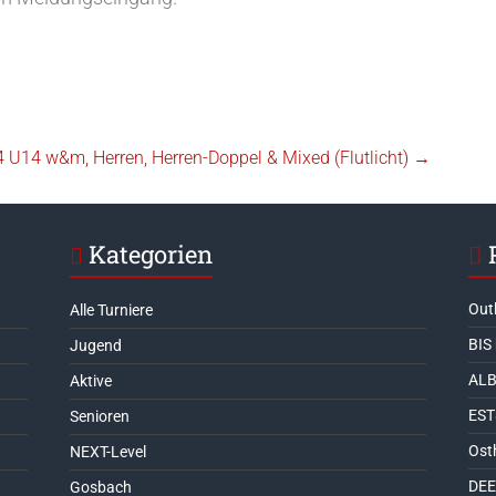
 U14 w&m, Herren, Herren-Doppel & Mixed (Flutlicht)
→
Kategorien
Out
Alle Turniere
BIS
Jugend
ALB
Aktive
EST
Senioren
Ost
NEXT-Level
DEE
Gosbach