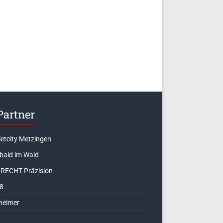
Partner
letcity Metzingen
 bald im Wald
RECHT Präzision
8
heimer