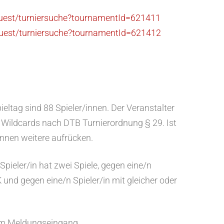
/guest/turniersuche?tournamentId=621411
/guest/turniersuche?tournamentId=621412
eltag sind 88 Spieler/innen. Der Veranstalter
 Wildcards nach DTB Turnierordnung § 29. Ist
önnen weitere aufrücken.
Spieler/in hat zwei Spiele, gegen eine/n
K und gegen eine/n Spieler/in mit gleicher oder
hem Meldungseingang.