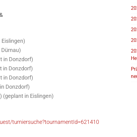
20
 &
20
20
20
 Eislingen)
n Dürnau)
20
He
t in Donzdorf)
t in Donzdorf)
Pr
ne
t in Donzdorf)
 in Donzdorf)
) (geplant in Eislingen)
b/guest/turniersuche?tournamentId=621410