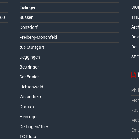
SIG
Eislingen
THO
 60
Süssen
Arch
Donzdorf
Das
Freiberg-Mönchfeld
Deu
tus Stuttgart
SPO
Deggingen
Bettringen
Schönaich
Lichtenwald
Phi
Westerheim
Möri
Dürnau
733
Heiningen
Mob
Dettingen/Teck
Ema
TC Filstal