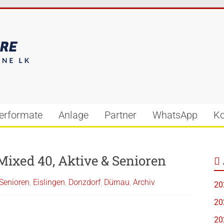
ierformate
Anlage
Partner
WhatsApp
Ko
Mixed 40, Aktive & Senioren
Senioren
,
Eislingen
,
Donzdorf
,
Dürnau
,
Archiv
20
20
20