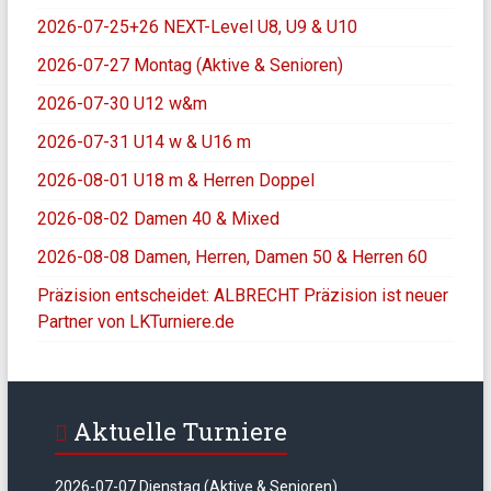
2026-07-25+26 NEXT-Level U8, U9 & U10
2026-07-27 Montag (Aktive & Senioren)
2026-07-30 U12 w&m
2026-07-31 U14 w & U16 m
2026-08-01 U18 m & Herren Doppel
2026-08-02 Damen 40 & Mixed
2026-08-08 Damen, Herren, Damen 50 & Herren 60
Präzision entscheidet: ALBRECHT Präzision ist neuer
Partner von LKTurniere.de
Aktuelle Turniere
2026-07-07 Dienstag (Aktive & Senioren)