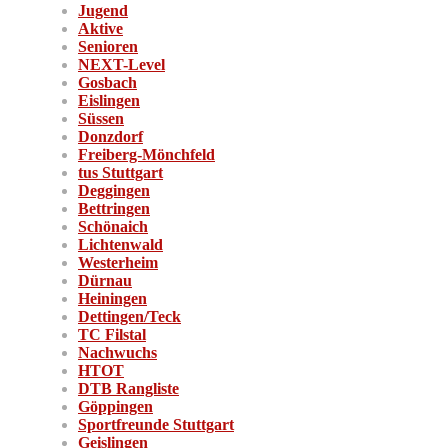
Jugend
Aktive
Senioren
NEXT-Level
Gosbach
Eislingen
Süssen
Donzdorf
Freiberg-Mönchfeld
tus Stuttgart
Deggingen
Bettringen
Schönaich
Lichtenwald
Westerheim
Dürnau
Heiningen
Dettingen/Teck
TC Filstal
Nachwuchs
HTOT
DTB Rangliste
Göppingen
Sportfreunde Stuttgart
Geislingen