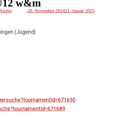
 U12 w&m
Archiv
20. November 2024
21. Januar 2025
ingen (Jugend)
urniersuche?tournamentId=671690
rsuche?tournamentId=671689