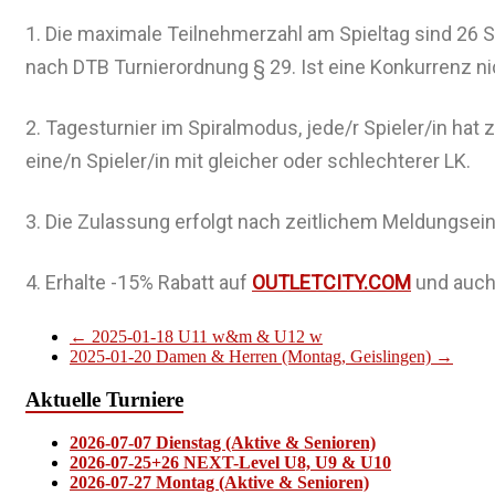
1. Die maximale Teilnehmerzahl am Spieltag sind 26 S
nach DTB Turnierordnung § 29. Ist eine Konkurrenz ni
2. Tagesturnier im Spiralmodus, jede/r Spieler/in hat
eine/n Spieler/in mit gleicher oder schlechterer LK.
3. Die Zulassung erfolgt nach zeitlichem Meldungsei
4. Erhalte -15% Rabatt auf
OUTLETCITY.COM
und auch 
←
2025-01-18 U11 w&m & U12 w
2025-01-20 Damen & Herren (Montag, Geislingen)
→
Aktuelle Turniere
2026-07-07 Dienstag (Aktive & Senioren)
2026-07-25+26 NEXT-Level U8, U9 & U10
2026-07-27 Montag (Aktive & Senioren)