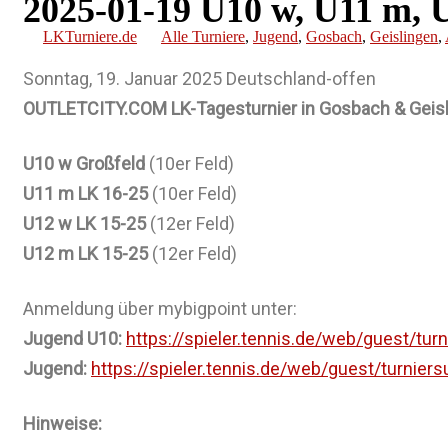
2025-01-19 U10 w, U11 m,
LKTurniere.de
Alle Turniere
,
Jugend
,
Gosbach
,
Geislingen
,
Sonntag, 19. Januar 2025 Deutschland-offen
OUTLETCITY.COM LK-Tagesturnier in Gosbach & Geisl
U10 w Großfeld
(10er Feld)
U11 m LK 16-25
(10er Feld)
U12 w LK 15-25
(12er Feld)
U12 m LK 15-25
(12er Feld)
Anmeldung über mybigpoint unter:
Jugend U10:
https://spieler.tennis.de/web/guest/t
Jugend:
https://spieler.tennis.de/web/guest/turnie
Hinweise: