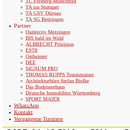
TC Freiberg-Mönchfeld
TA tus Stuttgart
TA GSV Dürnau
TA SG Bettringen
Partner
Outletcity Metzingen
BIS bald im Wald
ALBRECHT Präzision
EST8
Ostheimer
DEE
SIGNUM PRO
THOMAS RUPPS Tennistrainer
Architekturbüro Stefan Bielke
Das Bodenseehaus
Deutsche Immobilien Württemberg
SPORT MAIER
WhatsApp
Kontakt
Vergangene Turniere