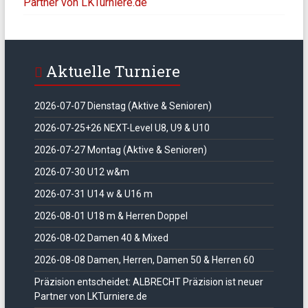
Partner von LKTurniere.de
Aktuelle Turniere
2026-07-07 Dienstag (Aktive & Senioren)
2026-07-25+26 NEXT-Level U8, U9 & U10
2026-07-27 Montag (Aktive & Senioren)
2026-07-30 U12 w&m
2026-07-31 U14 w & U16 m
2026-08-01 U18 m & Herren Doppel
2026-08-02 Damen 40 & Mixed
2026-08-08 Damen, Herren, Damen 50 & Herren 60
Präzision entscheidet: ALBRECHT Präzision ist neuer
Partner von LKTurniere.de