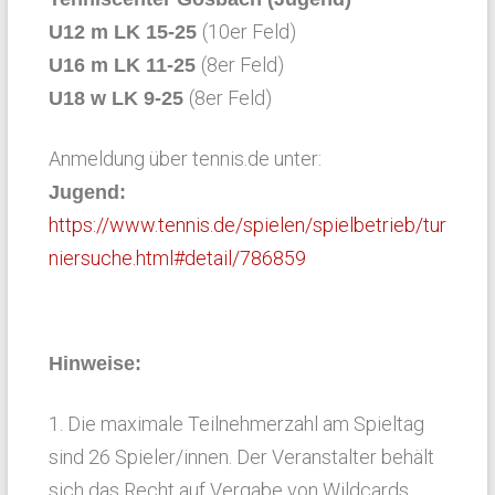
(10er Feld)
U12 m LK 15-25
(8er Feld)
U16 m LK 11-25
(8er Feld)
U18 w LK 9-25
Anmeldung über tennis.de unter:
Jugend:
https://www.tennis.de/spielen/spielbetrieb/tur
niersuche.html#detail/786859
Hinweise:
1. Die maximale Teilnehmerzahl am Spieltag
sind 26 Spieler/innen. Der Veranstalter behält
sich das Recht auf Vergabe von Wildcards