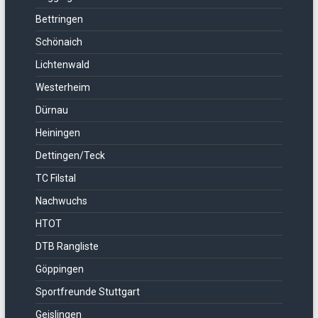
Bettringen
Schönaich
Lichtenwald
Westerheim
Dürnau
Heiningen
Dettingen/Teck
TC Filstal
Nachwuchs
HTOT
DTB Rangliste
Göppingen
Sportfreunde Stuttgart
Geislingen