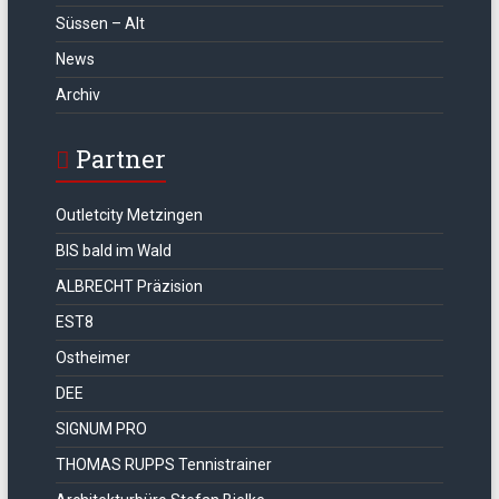
Süssen – Alt
News
Archiv
Partner
Outletcity Metzingen
BIS bald im Wald
ALBRECHT Präzision
EST8
Ostheimer
DEE
SIGNUM PRO
THOMAS RUPPS Tennistrainer