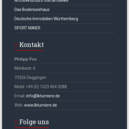
Architekturbüro Stefan Bielke
Das Bodenseehaus
Deutsche Immobilien Württemberg
SPORT MAIER
Kontakt
Philipp Fox
Mörikestr. 6
73326 Deggingen
Mobil: +49 (0) 1523 404 3288
Email:
info@lkturniere.de
Web:
www.lkturniere.de
Folge uns