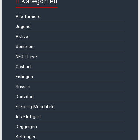
Kategorien
Alle Turniere
Jugend
Aktive
Senioren
NEXT-Level
Gosbach
Eislingen
Süssen
Donzdorf
Freiberg-Mönchfeld
tus Stuttgart
Deggingen
Bettringen